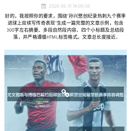
2026-05-31 14:00:56
好的，我按照你的要求，围绕“孙兴慜创纪录热刺九个赛季
进球上双续写传奇表现”生成一篇完整的文章示例，包含
300字左右摘要、多段自然段内容、四个小标题及总结段
落，并严格遵循HTML标签格式。文章总长度接近...