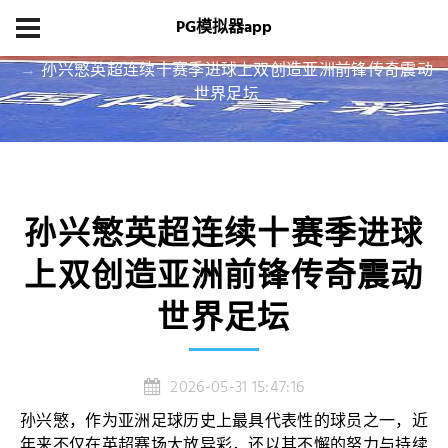
PG模拟器app
首页
资讯中心
孙兴慜英超连续十赛季进球上双创造亚洲前锋传奇震动
世界足坛
孙兴慜英超连续十赛季进球
上双创造亚洲前锋传奇震动
世界足坛
2026-05-31 15:47:16
孙兴慜，作为亚洲足球历史上最具代表性的球员之一，近
年来不仅在英超赛场大放异彩，还以其不懈的努力与持续