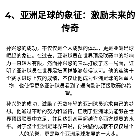
4、亚洲足球的象征：激励未来的
传奇
孙兴慜的成功，不仅仅是个人成就的体现，更是亚洲足球
崛起的象征。在过去，亚洲球员在世界顶级联赛中的影响
力一直较为有限，然而孙兴慜的表现打破了这一局面，证
明了亚洲球员在世界足坛同样能够获得认可。他的连续十
个赛季进球上双的成绩，不仅让他成为亚洲足球的领军人
物，也使得更多亚洲球员看到了通向欧洲顶级联赛的希
望。
孙兴慜的成功，激励了无数年轻的亚洲球员追求自己的梦
想。他通过不断的努力和坚持，证明了亚洲球员能够在世
界顶级联赛中立足，并且达到甚至超越许多西方球员的水
平。对于整个亚洲足球界来说，孙兴慜的成就不仅仅是个
人的荣誉，更是整个亚洲足球发展的一大步。