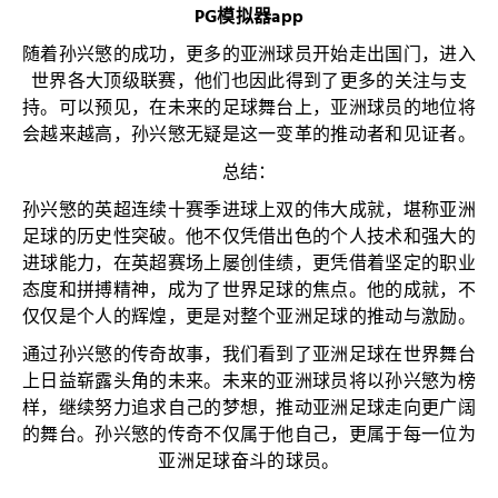
PG模拟器app
随着孙兴慜的成功，更多的亚洲球员开始走出国门，进入
世界各大顶级联赛，他们也因此得到了更多的关注与支
持。可以预见，在未来的足球舞台上，亚洲球员的地位将
会越来越高，孙兴慜无疑是这一变革的推动者和见证者。
总结：
孙兴慜的英超连续十赛季进球上双的伟大成就，堪称亚洲
足球的历史性突破。他不仅凭借出色的个人技术和强大的
进球能力，在英超赛场上屡创佳绩，更凭借着坚定的职业
态度和拼搏精神，成为了世界足球的焦点。他的成就，不
仅仅是个人的辉煌，更是对整个亚洲足球的推动与激励。
通过孙兴慜的传奇故事，我们看到了亚洲足球在世界舞台
上日益崭露头角的未来。未来的亚洲球员将以孙兴慜为榜
样，继续努力追求自己的梦想，推动亚洲足球走向更广阔
的舞台。孙兴慜的传奇不仅属于他自己，更属于每一位为
亚洲足球奋斗的球员。