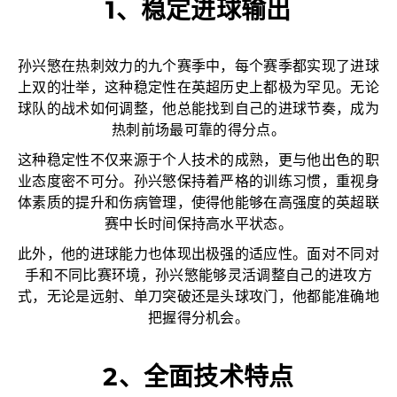
1、稳定进球输出
孙兴慜在热刺效力的九个赛季中，每个赛季都实现了进球
上双的壮举，这种稳定性在英超历史上都极为罕见。无论
球队的战术如何调整，他总能找到自己的进球节奏，成为
热刺前场最可靠的得分点。
这种稳定性不仅来源于个人技术的成熟，更与他出色的职
业态度密不可分。孙兴慜保持着严格的训练习惯，重视身
体素质的提升和伤病管理，使得他能够在高强度的英超联
赛中长时间保持高水平状态。
此外，他的进球能力也体现出极强的适应性。面对不同对
手和不同比赛环境，孙兴慜能够灵活调整自己的进攻方
式，无论是远射、单刀突破还是头球攻门，他都能准确地
把握得分机会。
2、全面技术特点