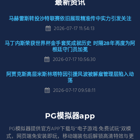
最新资讯
马赫雷斯转投沙特联赛依旧展现精准传中实力引发关注
2026-07-17 11:54:13
马丁内斯荣获世界杯金手套奖成就历史 时隔28年再度为阿
根廷守门员加冕
2026-07-17 10:56:30
阿贾克斯高层米斯林塔特因引援风波被解雇管理层陷入动
荡
2026-07-17 09:58:11
PG模拟器app
PG模拟器提供官方APP下载与“电子游戏·免费试玩”双模
式，网页端免安装即玩，移动端装包后解锁高清特效与更