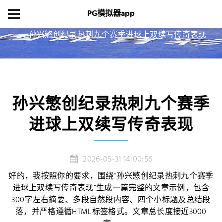
PG模拟器app
首页
资讯中心
孙兴慜创纪录热刺九个赛季进球上双续写传奇表现
孙兴慜创纪录热刺九个赛季
进球上双续写传奇表现
2026-05-31 14:00:56
好的，我按照你的要求，围绕“孙兴慜创纪录热刺九个赛季
进球上双续写传奇表现”生成一篇完整的文章示例，包含
300字左右摘要、多段自然段内容、四个小标题及总结段
落，并严格遵循HTML标签格式。文章总长度接近3000