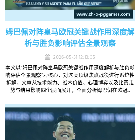
姆巴佩对阵皇马欧冠关键战作用深度解
析与胜负影响评估全景观察
2026-05-31 12:13:05
本文以“姆巴佩对阵皇马欧冠关键战作用深度解析与胜负影
响评估全景观察”为核心，对这类顶级焦点战役进行系统性
拆解。文章从技术能力、战术价值、心理博弈以及比赛走
势与结果影响四个层面展开，全面分析姆巴佩在欧冠...