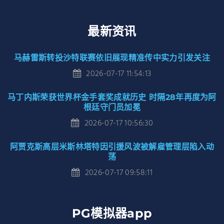
最新资讯
马赫雷斯转投沙特联赛依旧展现精准传中实力引发关注
2026-07-17 11:54:13
马丁内斯荣获世界杯金手套奖成就历史 时隔28年再度为阿
根廷守门员加冕
2026-07-17 10:56:30
阿贾克斯高层米斯林塔特因引援风波被解雇管理层陷入动
荡
2026-07-17 09:58:11
PG模拟器app