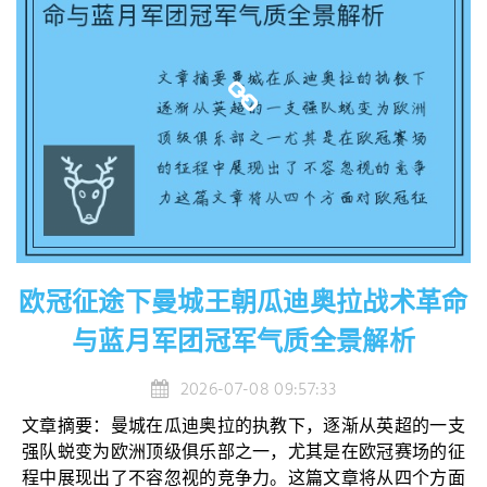
欧冠征途下曼城王朝瓜迪奥拉战术革命
与蓝月军团冠军气质全景解析
2026-07-08 09:57:33
文章摘要：曼城在瓜迪奥拉的执教下，逐渐从英超的一支
强队蜕变为欧洲顶级俱乐部之一，尤其是在欧冠赛场的征
程中展现出了不容忽视的竞争力。这篇文章将从四个方面