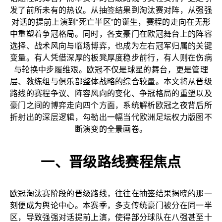
发了前所未有的热议。从抽签结果到淘汰赛对阵，从强强
对话的提前上演到“死亡半区”的诞生，赛程的走向在无形
中重塑着争冠格局。同时，各支豪门在欧冠舞台上的阵容
选择、战术风向与临场博弈，也成为左右冠军归属的关键
变量。有人凭借深厚的板凳厚度稳步前行，有人则在伤病
与轮换中步履维艰。欧冠不仅是球星的舞台，更是管理
层、教练组与俱乐部整体战略的综合较量。本文将从晋级
路线的赛程争议、阵容风向的变化、争冠格局的重塑以及
豪门之间的博弈走向四个方面，系统解析欧冠之夜背后所
折射出的深层逻辑，勾勒出一幅当代欧洲足坛权力版图不
断演变的全景画卷。
一、晋级路线赛程焦点
欧冠淘汰赛阶段的晋级路线，往往在抽签结果揭晓的那一
刻便成为舆论中心。本赛季，多支传统豪门被分在同一半
区，导致强强对话提前上演，使得部分球队在八强甚至十