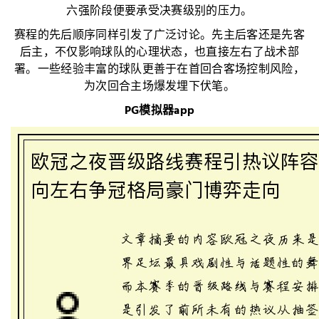
六强阶段便要承受决赛级别的压力。
赛程的先后顺序同样引发了广泛讨论。先主后客还是先客
后主，不仅影响球队的心理状态，也直接左右了战术部
署。一些经验丰富的球队更善于在首回合客场控制风险，
为次回合主场爆发埋下伏笔。
PG模拟器app