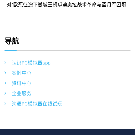
对“欧冠征途下曼城王朝瓜迪奥拉战术革命与蓝月军团冠...
导航
认识PG模拟器app
案例中心
资讯中心
企业服务
沟通PG模拟器在线试玩