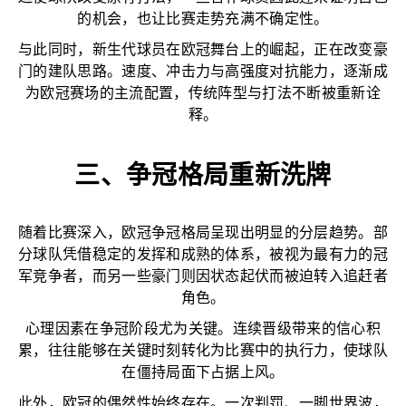
的机会，也让比赛走势充满不确定性。
与此同时，新生代球员在欧冠舞台上的崛起，正在改变豪
门的建队思路。速度、冲击力与高强度对抗能力，逐渐成
为欧冠赛场的主流配置，传统阵型与打法不断被重新诠
释。
三、争冠格局重新洗牌
随着比赛深入，欧冠争冠格局呈现出明显的分层趋势。部
分球队凭借稳定的发挥和成熟的体系，被视为最有力的冠
军竞争者，而另一些豪门则因状态起伏而被迫转入追赶者
角色。
心理因素在争冠阶段尤为关键。连续晋级带来的信心积
累，往往能够在关键时刻转化为比赛中的执行力，使球队
在僵持局面下占据上风。
此外，欧冠的偶然性始终存在。一次判罚、一脚世界波，