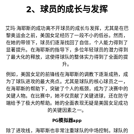
2、球员的成长与发挥
艾玛·海耶斯的成功离不开球员的成长与发挥，尤其是在巴
黎奥运会之前，美国女足经历了一段不小的低谷。然而，
在她的带领下，球员们逐渐找回了自信，个人能力得到了
显著提升。在海耶斯的指导下，多位年轻球员的潜力得到
了最大化的释放，这使得球队的整体实力得到了全面的提
升。
例如，美国女足的前锋线在海耶斯的调教下逐渐成熟，成
为了球队进攻的最大亮点。尤其是球队的核心球员之一，
在海耶斯的帮助下，突破了个人的瓶颈，成为了决赛中的
关键人物。在比赛中，她不仅贡献了关键进球，还在防守
端给予了极大的帮助。她的全面表现无疑是美国女足成功
的关键因素之一。
PG模拟器app
除了进攻线，海耶斯也非常注重球队的中场控制。球队的