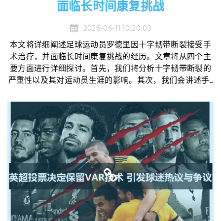
面临长时间康复挑战
2026-06-11 10:20:03
本文将详细阐述足球运动员罗德里因十字韧带断裂接受手
术治疗，并面临长时间康复挑战的经历。文章将从四个主
要方面进行详细探讨。首先，我们将分析十字韧带断裂的
严重性以及其对运动员生涯的影响。其次，我们会讲述手...