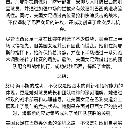
击。海耶斯提前做好了防守部署，安排专人盯防巴西的明
星球员，并通过加强中场的拦截来有效遏制巴西的进攻流
畅性。同时，美国女足通过高位逼抢和快速反击的战术，
不仅遏制了巴西女足的进攻，还成功创造了数次反击机
会。
尽管巴西女足一度在比赛中创造了不少威胁，甚至在上半
场取得领先，但美国女足并没有因此而慌乱。她们在海耶
斯的指挥下，始终保持着冷静，并在下半场通过一系列战
术调整逆转了比赛的局势。最终，美国女足凭借出色的团
队配合和战术执行，成功战胜巴西，捧起了金牌。
总结：
艾玛·海耶斯的成功，不仅仅是她战术的创新和指挥能力的
体现，更是她对球员成长和团队精神的深刻理解。她通过
细致的战术部署和心理辅导，让美国女足在巴黎奥运会上
展现出了最佳的竞技状态。特别是在面对巴西女足的挑战
时，海耶斯的应对策略成为了美国队获胜的关键。
美国女足在巴黎奥运会的金牌之路，不仅是对她们自身实