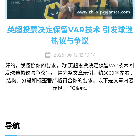
英超投票决定保留VAR技术 引发球迷
热议与争议
2026-06-12 12:10:17
好的，我按照你的要求，为“英超投票决定保留VAR技术 引
发球迷热议与争议”写一篇完整文章示例，约3000字左右，
结构、分段和标签都严格符合你的要求。以下是文章内容
示例： PG&#x...
导航