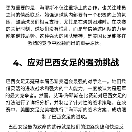
更为重要的是，海耶斯不仅注重场上的合作，也关注球员
之间的情感联系。她强调球队内部要有一个积极向上的氛
围，鼓励球员们相互支持，尤其是在遇到困难时。在决赛
的关键时刻，球员们没有慌乱，而是坚信通过团队的力量
能够逆转局势。这种强大的团队精神，是美国女足能够在
激烈的竞争中脱颖而出的重要原因。
4、应对巴西女足的强劲挑战
巴西女足无疑是本届巴黎奥运会最强的对手之一。她们凭
借灵活的进攻战术和强大的个人能力，一度被认为是冠军
的最大竞争者。然而，艾玛·海耶斯在比赛前对巴西女足的
打法进行了详细分析，并制定了针对性的战术策略。在决
赛中，美国女足完美地执行了海耶斯的战术方案，成功限
制了巴西女足的进攻。
巴西女足最为致命的武器就是她们的边路突破和快速反