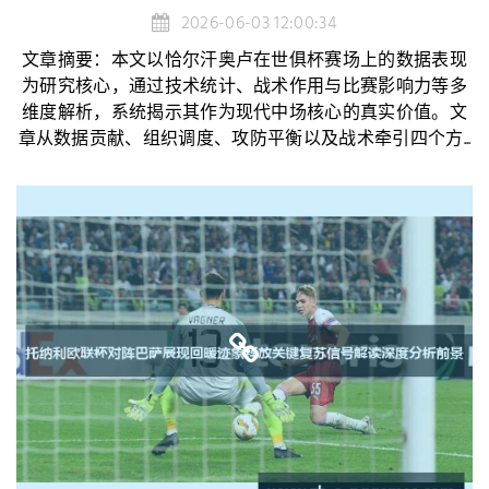
2026-06-03 12:00:34
文章摘要：本文以恰尔汗奥卢在世俱杯赛场上的数据表现
为研究核心，通过技术统计、战术作用与比赛影响力等多
维度解析，系统揭示其作为现代中场核心的真实价值。文
章从数据贡献、组织调度、攻防平衡以及战术牵引四个方...