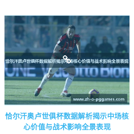
恰尔汗奥卢世俱杯数据解析揭示中场核
心价值与战术影响全景表现