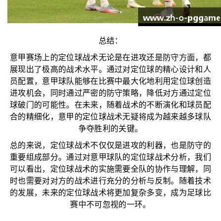
总结：
意甲赛场上的定位球战术无论是在进攻还是防守方面，都
展现出了极高的战术水平。通过对定位球的精心设计和人
员配置，意甲球队能够在比赛中最大化地利用定位球创造
进攻机会，同时通过严密的防守策略，降低对方通过定位
球破门的可能性。在未来，随着战术的不断演化和球员配
合的精细化，意甲的定位球战术无疑将成为越来越多球队
争夺胜利的关键。
总的来说，定位球战术不仅仅是进攻的利器，也是防守的
重要组成部分。通过对意甲球队的定位球战术分析，我们
可以看出，定位球战术的实施需要全队的协作与理解，同
时也需要对对方的战术进行充分的分析与反制。随着技术
的发展，未来的定位球战术将更加复杂多变，成为足球比
赛中不可忽视的一环。