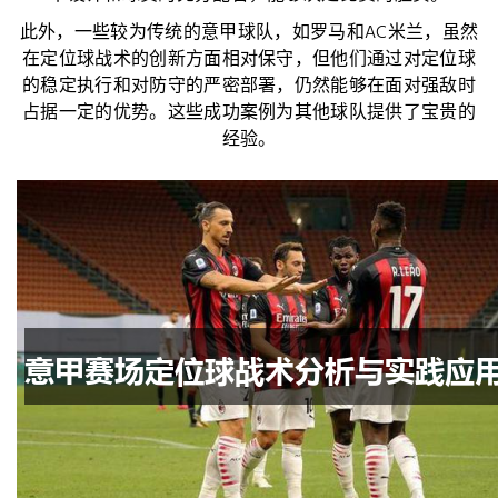
此外，一些较为传统的意甲球队，如罗马和AC米兰，虽然
在定位球战术的创新方面相对保守，但他们通过对定位球
的稳定执行和对防守的严密部署，仍然能够在面对强敌时
占据一定的优势。这些成功案例为其他球队提供了宝贵的
经验。