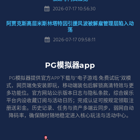
2026-07-17 10:56:30
阿贾克斯高层米斯林塔特因引援风波被解雇管理层陷入动
荡
2026-07-17 09:58:11
PG模拟器app
PG模拟器提供官方APP下载与“电子游戏·免费试玩”双模
式，网页端免安装即玩，移动端装包后解锁高清特效与更
多功能位。官方网站公示版本日志与隐私条款，综合娱乐
平台内设收藏订阅与活动日历；完成认证可按规定领取注
册送彩金。历史记录、任务与资产多端云同步，弱网自动
降码率，确保随时随地稳定进入核心玩法与活动中心。