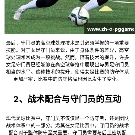
最后，守门员的高空球处理技术是其必须掌握的一项重要
技能。对于女足守门员来说，由于身体条件的差异，高空
球处理常常成为一项挑战。然而，随着技术的提升，许多
女足守门员已经能够在高空球争抢中展现出与男足守门员
相当的水平。这种技术的提升，使得女足比赛的防守体系
更加严密，比赛中的防守格局也因此发生了变化。
2、战术配合与守门员的互动
现代足球比赛中，守门员不仅仅是一个防守者，还是团队
战术体系中的一部分。尤其在女足比赛中，守门员的战术
配合对于整体防守至关重要。守门员需要与后卫密切配