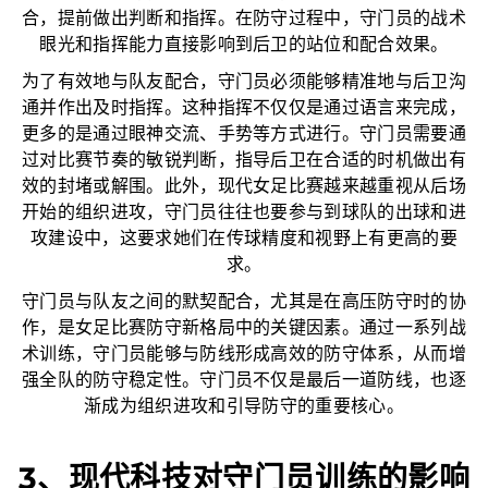
合，提前做出判断和指挥。在防守过程中，守门员的战术
眼光和指挥能力直接影响到后卫的站位和配合效果。
为了有效地与队友配合，守门员必须能够精准地与后卫沟
通并作出及时指挥。这种指挥不仅仅是通过语言来完成，
更多的是通过眼神交流、手势等方式进行。守门员需要通
过对比赛节奏的敏锐判断，指导后卫在合适的时机做出有
效的封堵或解围。此外，现代女足比赛越来越重视从后场
开始的组织进攻，守门员往往也要参与到球队的出球和进
攻建设中，这要求她们在传球精度和视野上有更高的要
求。
守门员与队友之间的默契配合，尤其是在高压防守时的协
作，是女足比赛防守新格局中的关键因素。通过一系列战
术训练，守门员能够与防线形成高效的防守体系，从而增
强全队的防守稳定性。守门员不仅是最后一道防线，也逐
渐成为组织进攻和引导防守的重要核心。
3、现代科技对守门员训练的影响