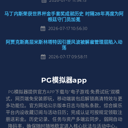
2026-07-17 11:54:13
马丁内斯荣获世界杯金手套奖成就历史 时隔28年再度为阿
根廷守门员加冕
2026-07-17 10:56:30
阿贾克斯高层米斯林塔特因引援风波被解雇管理层陷入动
荡
2026-07-17 09:58:11
PG模拟器app
PG模拟器提供官方APP下载与“电子游戏·免费试玩”双模
式，网页端免安装即玩，移动端装包后解锁高清特效与更
多功能位。官方网站公示版本日志与隐私条款，综合娱乐
平台内设收藏订阅与活动日历；完成认证可按规定领取注
册送彩金。历史记录、任务与资产多端云同步，弱网自动
降码率，确保随时随地稳定进入核心玩法与活动中心。