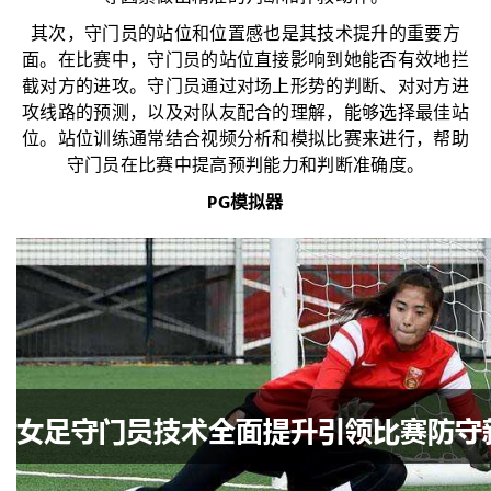
其次，守门员的站位和位置感也是其技术提升的重要方
面。在比赛中，守门员的站位直接影响到她能否有效地拦
截对方的进攻。守门员通过对场上形势的判断、对对方进
攻线路的预测，以及对队友配合的理解，能够选择最佳站
位。站位训练通常结合视频分析和模拟比赛来进行，帮助
守门员在比赛中提高预判能力和判断准确度。
PG模拟器