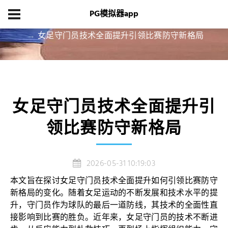
PG模拟器app
首页
案例中心
女足守门员技术全面提升引领比赛防守新格局
女足守门员技术全面提升引
领比赛防守新格局
2026-05-31 10:19:03
本文旨在探讨女足守门员技术全面提升如何引领比赛防守
新格局的变化。随着女足运动的不断发展和技术水平的提
升，守门员作为球队的最后一道防线，其技术的全面性直
接影响到比赛的胜负。近年来，女足守门员的技术不断进