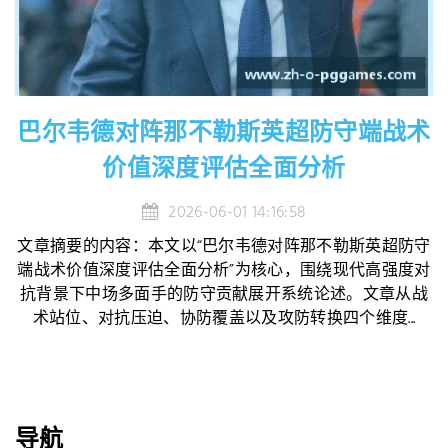
巴尔韦德对阵那不勒斯英超防守端战术
价值深度评估全面分析
2026-06-01 14:16:58
文章摘要的内容：本文以“巴尔韦德对阵那不勒斯英超防守
端战术价值深度评估全面分析”为核心，围绕现代高强度对
抗背景下中场多面手的防守贡献展开系统论述。文章从战
术站位、对抗压迫、协防覆盖以及攻防转换四个维度...
导航