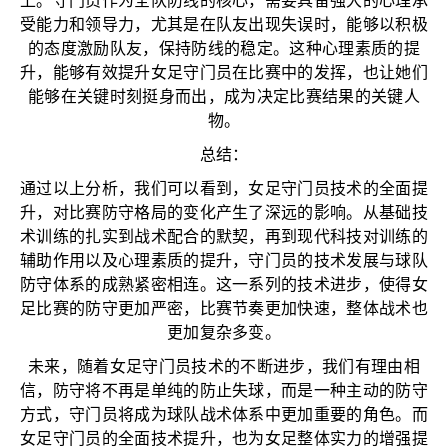
上。守门员作为全队防线的核心，需要具备强大的心理承
受能力和领导力，尤其是在队友出现失误时，能够以积极
的态度激励队友，保持防线的稳定。这种心理素质的提
升，能够有效提升女足守门员在比赛中的发挥，也让她们
能够在关键时刻挺身而出，成为决定比赛结果的关键人
物。
总结：
通过以上分析，我们可以看到，女足守门员技术的全面提
升，对比赛防守格局的变化产生了深远的影响。从基础技
术训练的扎实到战术配合的默契，再到现代科技对训练的
辅助作用以及心理素质的提升，守门员的技术发展与球队
防守体系的成熟紧密相连。这一系列的技术进步，使得女
足比赛的防守更加严密，比赛节奏更加快速，整体战术也
更加复杂多变。
未来，随着女足守门员技术的不断进步，我们有理由相
信，防守将不再是单纯的防止失球，而是一种主动的防守
方式，守门员将成为球队战术体系中更加重要的角色。而
女足守门员的全面技术提升，也为女足整体实力的增强提