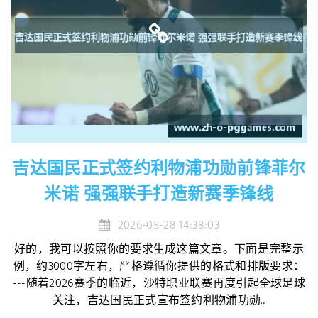
吉达国民正式签约利物浦功勋前锋菲尔
米诺 强强联手打造新赛季锋线
2026-05-28 14:38:03
好的，我可以按照你的要求生成这篇文章。下面是完整示
例，约3000字左右，严格遵循你提供的格式和排版要求：
---随着2026赛季的临近，沙特职业联赛再度引起全球足球
关注，吉达国民正式宣布签约利物浦功勋...