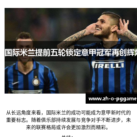
从长远角度来看，国际米兰的成功可能成为意甲新时代的
重要标志。随着俱乐部持续发展与竞争对手不断进步，未
来的联赛格局或许会更加激烈而精彩。