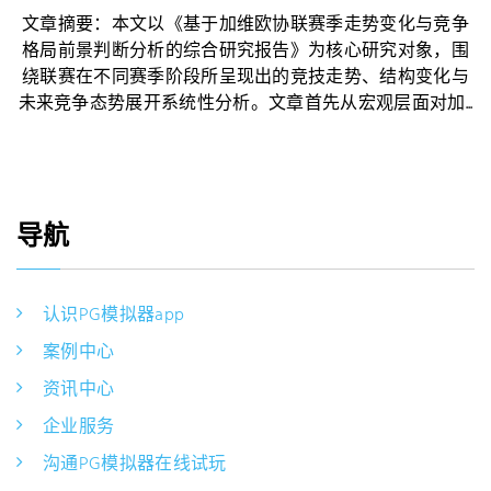
文章摘要：本文以《基于加维欧协联赛季走势变化与竞争
格局前景判断分析的综合研究报告》为核心研究对象，围
绕联赛在不同赛季阶段所呈现出的竞技走势、结构变化与
未来竞争态势展开系统性分析。文章首先从宏观层面对加...
导航
认识PG模拟器app
案例中心
资讯中心
企业服务
沟通PG模拟器在线试玩