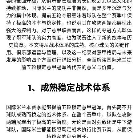
容的全面升级，从俱乐部管理层的长远规划到球迷文化的
持续推动，国际米兰的成功并非偶然，而是多年沉淀与努
力的集中体现。提前五轮夺冠意味着球队在整个赛季中保
持了极高的胜率与稳定性，也说明其在攻防两端都展现出
强大的控制力。对于意甲联赛而言，这样的夺冠方式既体
现了冠军球队的实力高度，也为联赛注入了新的故事与历
史篇章。本文将从战术体系的成熟、核心球员的关键作
用、俱乐部运营与管理、以及这一纪录对意甲格局与未来
发展的影响四个方面进行详细分析，全面解读国际米兰提
前五轮锁定意甲冠军所代表的意义与价值。
1、成熟稳定战术体系
国际米兰本赛季能够提前五轮锁定意甲冠军，首先离不开
球队成熟而稳定的战术体系。在整个赛季中，球队在攻防
两端展现出了极高的平衡度。无论是面对强敌还是中下游
球队，国际米兰都能按照既定战术执行比赛节奏，从而保
持稳定的积分增长。