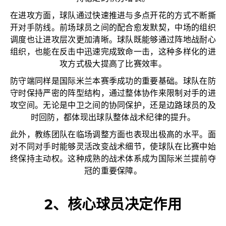
在进攻方面，球队通过快速推进与多点开花的方式不断撕
开对手防线。前场球员之间的配合愈发默契，中场的组织
调度也让进攻层次更加清晰。球队既能够通过阵地战耐心
组织，也能在反击中迅速完成致命一击，这种多样化的进
攻方式极大提高了比赛效率。
防守端同样是国际米兰本赛季成功的重要基础。球队在防
守时保持严密的阵型结构，通过整体协作来限制对手的进
攻空间。无论是中卫之间的协同保护，还是边路球员的及
时回防，都体现出球队整体战术纪律的提升。
此外，教练团队在临场调整方面也表现出极高的水平。面
对不同对手时能够灵活改变战术细节，使球队在比赛中始
终保持主动权。这种成熟的战术体系成为国际米兰提前夺
冠的重要保障。
2、核心球员决定作用