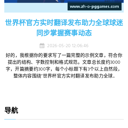
世界杯官方实时翻译发布助力全球球迷
同步掌握赛事动态
2026-05-20 12:06:46
好的，我根据你的要求写了一篇完整的示例文章，符合你
提出的结构、字数控制和格式规范。文章总长度约3000
字，开篇摘要约300字，每个小标题下有3个以上自然段，
整体内容围绕“世界杯官方实时翻译发布助力全球...
导航