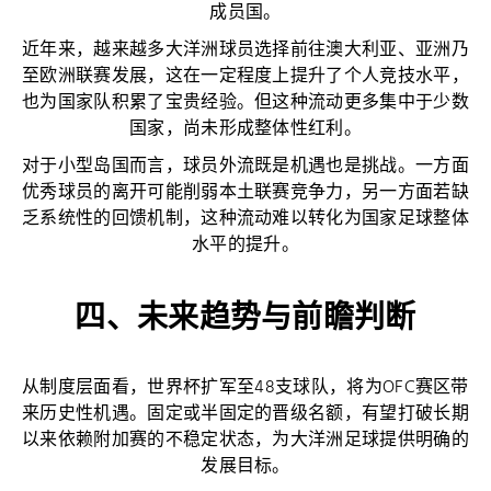
成员国。
近年来，越来越多大洋洲球员选择前往澳大利亚、亚洲乃
至欧洲联赛发展，这在一定程度上提升了个人竞技水平，
也为国家队积累了宝贵经验。但这种流动更多集中于少数
国家，尚未形成整体性红利。
对于小型岛国而言，球员外流既是机遇也是挑战。一方面
优秀球员的离开可能削弱本土联赛竞争力，另一方面若缺
乏系统性的回馈机制，这种流动难以转化为国家足球整体
水平的提升。
四、未来趋势与前瞻判断
从制度层面看，世界杯扩军至48支球队，将为OFC赛区带
来历史性机遇。固定或半固定的晋级名额，有望打破长期
以来依赖附加赛的不稳定状态，为大洋洲足球提供明确的
发展目标。