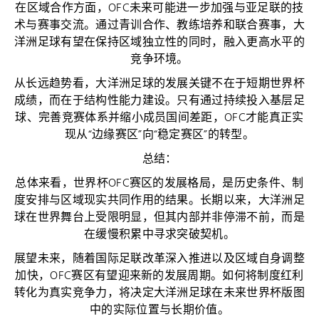
在区域合作方面，OFC未来可能进一步加强与亚足联的技
术与赛事交流。通过青训合作、教练培养和联合赛事，大
洋洲足球有望在保持区域独立性的同时，融入更高水平的
竞争环境。
从长远趋势看，大洋洲足球的发展关键不在于短期世界杯
成绩，而在于结构性能力建设。只有通过持续投入基层足
球、完善竞赛体系并缩小成员国间差距，OFC才能真正实
现从“边缘赛区”向“稳定赛区”的转型。
总结：
总体来看，世界杯OFC赛区的发展格局，是历史条件、制
度安排与区域现实共同作用的结果。长期以来，大洋洲足
球在世界舞台上受限明显，但其内部并非停滞不前，而是
在缓慢积累中寻求突破契机。
展望未来，随着国际足联改革深入推进以及区域自身调整
加快，OFC赛区有望迎来新的发展周期。如何将制度红利
转化为真实竞争力，将决定大洋洲足球在未来世界杯版图
中的实际位置与长期价值。