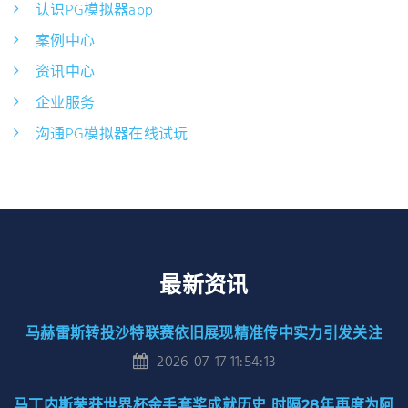
认识PG模拟器app
案例中心
资讯中心
企业服务
沟通PG模拟器在线试玩
最新资讯
马赫雷斯转投沙特联赛依旧展现精准传中实力引发关注
2026-07-17 11:54:13
马丁内斯荣获世界杯金手套奖成就历史 时隔28年再度为阿