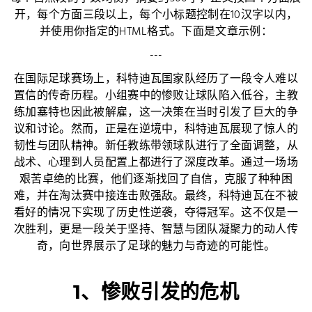
开，每个方面三段以上，每个小标题控制在10汉字以内，
并使用你指定的HTML格式。下面是文章示例：
---
在国际足球赛场上，科特迪瓦国家队经历了一段令人难以
置信的传奇历程。小组赛中的惨败让球队陷入低谷，主教
练加塞特也因此被解雇，这一决策在当时引发了巨大的争
议和讨论。然而，正是在逆境中，科特迪瓦展现了惊人的
韧性与团队精神。新任教练带领球队进行了全面调整，从
战术、心理到人员配置上都进行了深度改革。通过一场场
艰苦卓绝的比赛，他们逐渐找回了自信，克服了种种困
难，并在淘汰赛中接连击败强敌。最终，科特迪瓦在不被
看好的情况下实现了历史性逆袭，夺得冠军。这不仅是一
次胜利，更是一段关于坚持、智慧与团队凝聚力的动人传
奇，向世界展示了足球的魅力与奇迹的可能性。
1、惨败引发的危机