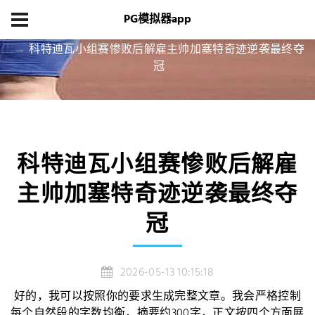
PG模拟器app
首页
案例中心
科特迪瓦小组赛惨败后解雇主帅加塞特奇迹逆袭最终夺
冠
科特迪瓦小组赛惨败后解雇
主帅加塞特奇迹逆袭最终夺
冠
2026-05-13 10:15:18
好的，我可以按照你的要求生成完整文章。我会严格控制
每个自然段的字数均衡，摘要约300字，正文按四个方面展