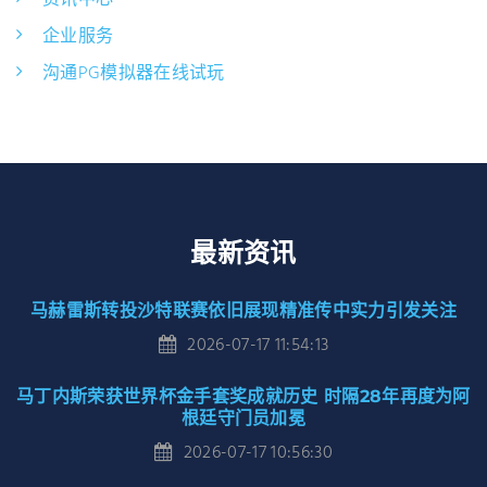
资讯中心
企业服务
沟通PG模拟器在线试玩
最新资讯
马赫雷斯转投沙特联赛依旧展现精准传中实力引发关注
2026-07-17 11:54:13
马丁内斯荣获世界杯金手套奖成就历史 时隔28年再度为阿
根廷守门员加冕
2026-07-17 10:56:30