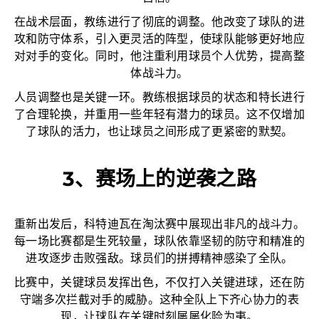
在战术层面，教练进行了彻底的调整。他改变了球队的进
攻和防守体系，引入更灵活的阵型，使球队能够更好地应
对对手的变化。同时，他注重利用球员个人优势，提高整
体战斗力。
人员调整也是关键一环。教练根据球员的状态和特长进行
了合理轮换，并重用一些年轻有潜力的球员。这不仅增加
了球队的活力，也让球员之间形成了更紧密的默契。
3、赛场上的逆袭之路
重新出发后，科特迪瓦在淘汰赛中展现出非凡的战斗力。
每一场比赛都是生死较量，球队依靠坚韧的防守和精准的
进攻逐步击败强敌。球员们的拼搏精神感染了全队。
比赛中，关键球员发挥出色，不仅打入关键进球，还在防
守端多次拦截对手的威胁。这种全队上下齐心协力的表
现，让球队在关键时刻屡屡化险为夷。