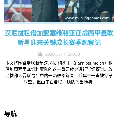
汉尼拔租借加盟塞维利亚征战西甲曼联
新星迎来关键成长赛季观察记
2026-05-11 12:10:33
本文将围绕曼联新星汉尼拔·梅杰里（Hannibal Mejbri）租
借加盟西甲塞维利亚队的这一重要转会进行详细探讨。汉
尼拔作为曼联青训中的一颗璀璨新星，近年来一直被寄予
厚望，但由于在曼联一线队的出场机...
导航