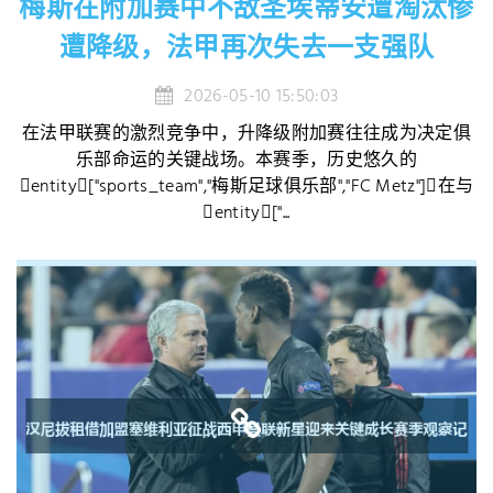
梅斯在附加赛中不敌圣埃蒂安遭淘汰惨
遭降级，法甲再次失去一支强队
2026-05-10 15:50:03
在法甲联赛的激烈竞争中，升降级附加赛往往成为决定俱
乐部命运的关键战场。本赛季，历史悠久的
entity["sports_team","梅斯足球俱乐部","FC Metz"]在与
entity["...