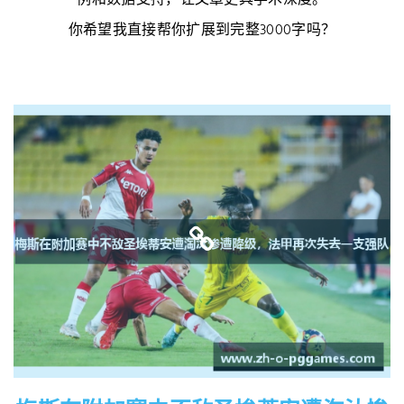
例和数据支持，让文章更具学术深度。
你希望我直接帮你扩展到完整3000字吗？