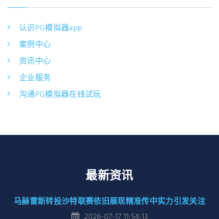
认识PG模拟器app
案例中心
资讯中心
企业服务
沟通PG模拟器在线试玩
最新资讯
马赫雷斯转投沙特联赛依旧展现精准传中实力引发关注
2026-07-17 11:54:13