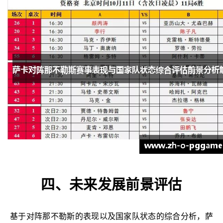
四、未来发展前景评估
基于对阵那不勒斯的表现以及国家队状态的综合分析，萨