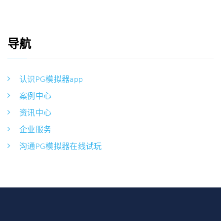
导航
认识PG模拟器app
案例中心
资讯中心
企业服务
沟通PG模拟器在线试玩