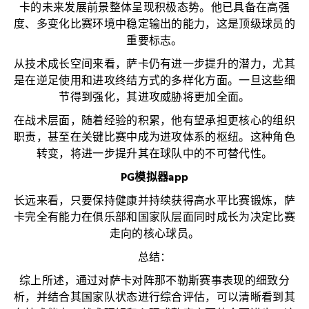
卡的未来发展前景整体呈现积极态势。他已具备在高强
度、多变化比赛环境中稳定输出的能力，这是顶级球员的
重要标志。
从技术成长空间来看，萨卡仍有进一步提升的潜力，尤其
是在逆足使用和进攻终结方式的多样化方面。一旦这些细
节得到强化，其进攻威胁将更加全面。
在战术层面，随着经验的积累，他有望承担更核心的组织
职责，甚至在关键比赛中成为进攻体系的枢纽。这种角色
转变，将进一步提升其在球队中的不可替代性。
PG模拟器app
长远来看，只要保持健康并持续获得高水平比赛锻炼，萨
卡完全有能力在俱乐部和国家队层面同时成长为决定比赛
走向的核心球员。
总结：
综上所述，通过对萨卡对阵那不勒斯赛事表现的细致分
析，并结合其国家队状态进行综合评估，可以清晰看到其