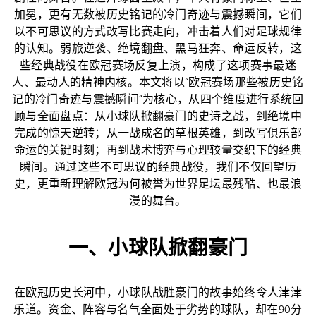
加冕，更有无数被历史铭记的冷门奇迹与震撼瞬间，它们
以不可思议的方式改写比赛走向，冲击着人们对足球规律
的认知。弱旅逆袭、绝境翻盘、黑马狂奔、命运反转，这
些经典战役在欧冠赛场反复上演，构成了这项赛事最迷
人、最动人的精神内核。本文将以“欧冠赛场那些被历史铭
记的冷门奇迹与震撼瞬间”为核心，从四个维度进行系统回
顾与全面盘点：从小球队掀翻豪门的史诗之战，到绝境中
完成的惊天逆转；从一战成名的草根英雄，到改写俱乐部
命运的关键时刻；再到战术博弈与心理较量交织下的经典
瞬间。通过这些不可思议的经典战役，我们不仅回望历
史，更重新理解欧冠为何被誉为世界足坛最残酷、也最浪
漫的舞台。
一、小球队掀翻豪门
在欧冠历史长河中，小球队战胜豪门的故事始终令人津津
乐道。资金、阵容与名气全面处于劣势的球队，却在90分