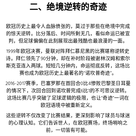
二、绝境逆转的奇迹
欧冠历史上最令人血脉偾张的，莫过于那些在绝境中完成
的惊天逆转。比分落后、时间所剩无几，看似命运已被宣
判，但足球偏偏在此刻展现出最残酷也最浪漫的一面。
1999年欧冠决赛，曼联对阵拜仁慕尼黑的比赛堪称逆转史
诗。拜仁领先了90分钟，却在补时阶段被谢林汉姆和索尔
斯克亚连入两球。短短几分钟内，命运彻底反转，这场比
赛也成为欧冠历史上最著名的“诺坎普奇迹”。
2016-2017赛季，巴塞罗那在首回合0比4惨败巴黎圣日耳曼
的情况下，次回合回到诺坎普完成6比1的不可思议逆转。
这场比赛几乎突破了足球逻辑的极限，也让“奇迹”一词在
欧冠语境中被重新定义。
这些逆转不仅改变了比赛结果，更深刻影响了球员与球迷
的心理认知。它们告诉世人，在欧冠赛场，终场哨响之
前，一切皆有可能。