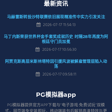
最新资讯
马赫雷斯转投沙特联赛依旧展现精准传中实力引发关注
2026-07-17 11:54:13
马丁内斯荣获世界杯金手套奖成就历史 时隔28年再度为阿
根廷守门员加冕
2026-07-17 10:56:30
阿贾克斯高层米斯林塔特因引援风波被解雇管理层陷入动
荡
2026-07-17 09:58:11
PG模拟器app
PG模拟器提供官方APP下载与“电子游戏·免费试玩”双模
式，网页端免安装即玩，移动端装包后解锁高清特效与更