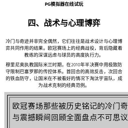
PG模拟器在线试玩
四、战术与心理博弈
冷门与奇迹并非完全偶然，它们往往是战术设计与心理博
弈共同作用的结果。欧冠赛场上的经典战役，背后隐藏着
教练的深谋远虑与球员的高度执行力。
穆里尼奥执教国际米兰时期，在2010年半决赛中用极致防
守限制巴塞罗那的传控体系。首回合的高效反击，次回合
的铁血防守，让国米在不被看好的情况下淘汰宇宙队，成
为战术克制的经典范例。