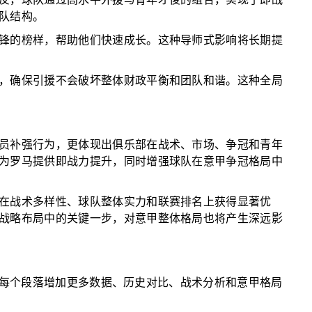
反，球队通过高水平外援与青年才俊的组合，实现了即战
队结构。
锋的榜样，帮助他们快速成长。这种导师式影响将长期提
，确保引援不会破坏整体财政平衡和团队和谐。这种全局
员补强行为，更体现出俱乐部在战术、市场、争冠和青年
为罗马提供即战力提升，同时增强球队在意甲争冠格局中
在战术多样性、球队整体实力和联赛排名上获得显著优
战略布局中的关键一步，对意甲整体格局也将产生深远影
*，在每个段落增加更多数据、历史对比、战术分析和意甲格局