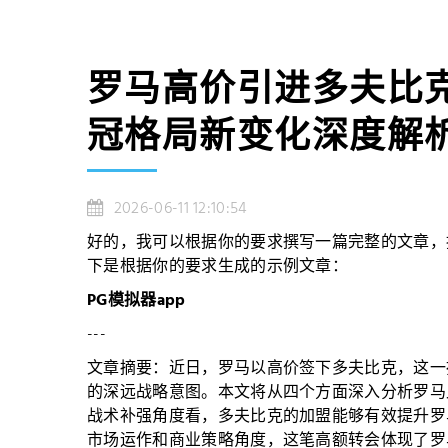
罗马高价引进多夫比
冠格局新变化深度解
2026-06-11 12:10:54
好的，我可以根据你的要求撰写一篇完整的文章，
下是根据你的要求生成的示例文章：
PG模拟器app
---
文章摘要：近日，罗马以高价签下多夫比克，这一
的深远战略意图。本文将从四个方面深入分析罗马
战术补强角度看，多夫比克的加盟能够有效提升罗
市场运作和商业策略角度，这笔高额转会体现了罗