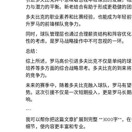
引进多夫比克并不意味着忽视年轻球员的发展，相
力与潜力的平衡。新老结合有助于形成更稳健的团
多夫比克的职业素养和比赛经验，也能成为年轻前
升罗马的前锋梯队竞争力。
同时，球队管理层也通过合理薪资结构和阵容优化
性的考虑，是罗马战略操作中不可忽视的一环。
总结：
综上所述，罗马高价引进多夫比克不仅是单纯的球
培养等多方面的综合战略思考。多夫比克的到来将
的竞争力。
未来的赛季中，随着多夫比克融入球队，罗马有望
势。这次引援不仅是一次短期投入，更是罗马长期
响。
---
我可以帮你把这篇文章扩展到完整 **3000字*
细节，使内容更丰富和专业。