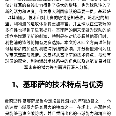
仅让红军的锋线实力得到了极大的增强，也为球队注入了
新的活力和速度。作为意大利国家队的重要一员，基耶萨
以其速度、技术和对比赛的敏锐感知著称。随着他的加
盟，利物浦的进攻体系将更加丰富，并且球队在进攻端的
多样性也得到了显著提升。基耶萨的到来无疑为球队的前
场竞争增添了新的刺激，特别是在对抗英超其他豪门时，
利物浦的锋线将拥有更多选择。本文将从四个方面详细探
讨基耶萨的加盟对利物浦锋线的影响，并分析他如何为红
军带来速度与激情。文章将从基耶萨的技术特点、与现有
球员的配合、利物浦战术体系中的角色以及这笔交易对红
军未来的潜力等方面进行深入分析。
1、基耶萨的技术特点与优势
费德里科·基耶萨是当今足坛最具潜力的年轻边锋之一，他
的速度与爆发力是其最大的特点之一。在场上，基耶萨总
是能够迅速突破防线，并且凭借出色的带球能力和精准的