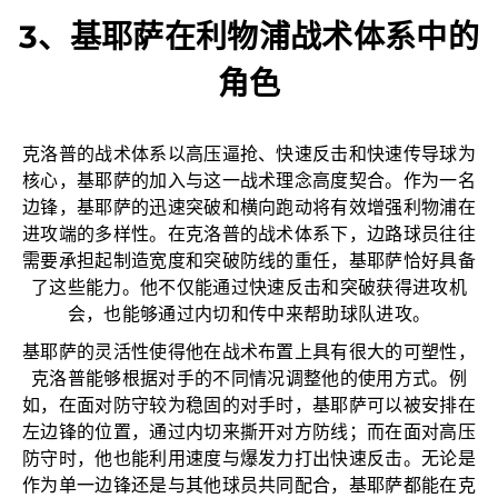
3、基耶萨在利物浦战术体系中的
角色
克洛普的战术体系以高压逼抢、快速反击和快速传导球为
核心，基耶萨的加入与这一战术理念高度契合。作为一名
边锋，基耶萨的迅速突破和横向跑动将有效增强利物浦在
进攻端的多样性。在克洛普的战术体系下，边路球员往往
需要承担起制造宽度和突破防线的重任，基耶萨恰好具备
了这些能力。他不仅能通过快速反击和突破获得进攻机
会，也能够通过内切和传中来帮助球队进攻。
基耶萨的灵活性使得他在战术布置上具有很大的可塑性，
克洛普能够根据对手的不同情况调整他的使用方式。例
如，在面对防守较为稳固的对手时，基耶萨可以被安排在
左边锋的位置，通过内切来撕开对方防线；而在面对高压
防守时，他也能利用速度与爆发力打出快速反击。无论是
作为单一边锋还是与其他球员共同配合，基耶萨都能在克