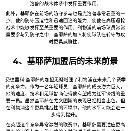
洛普的战术体系中发挥重要作用。
此外，基耶萨在前场的防守参与也是克洛普非常看重的一
点。他的防守压迫性和迅速回追的能力，使他在高压逼抢
战术中能够发挥至关重要的作用。利物浦的前场球员常常
需要参与到防守之中，基耶萨的加入将使球队在转守为攻
时更具威胁性。
4、基耶萨加盟后的未来前景
费德里科·基耶萨的加盟无疑增强了利物浦在未来几个赛季
的竞争力。作为一名年轻球员，基耶萨的成长潜力巨大，
他的速度、技术和足球智商使得他有望成为红军锋线的重
要一员。虽然基耶萨在尤文图斯的表现已经相当出色，但
在利物浦这个更具挑战性的环境中，他的水平可能会进一
步得到提升。
在英超这个竞争异常激烈的联赛中，基耶萨需要适应更高