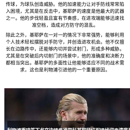
传球，为球队创造威胁。他的加速能力让对手防线常常陷
入困境，尤其是在反击中，基耶萨的速度是他最大的武器
之一。他的步伐轻盈且富有节奏感，在进攻端能够迅速找
准空档，造成对方防守的混乱。
除此之外，基耶萨在一对一的情况下非常强势，能够利用
个人技术轻松摆脱对手防守，并创造进攻机会。他不仅擅
长在边路传中，还能够内切并尝试射门，形成多种威胁。
尤其是在突破后内切射门的场景中，他的准确度和决断力
都相当突出。基耶萨的多面性让他能够适应不同的战术需
求，这也是利物浦引进他的一个重要原因。