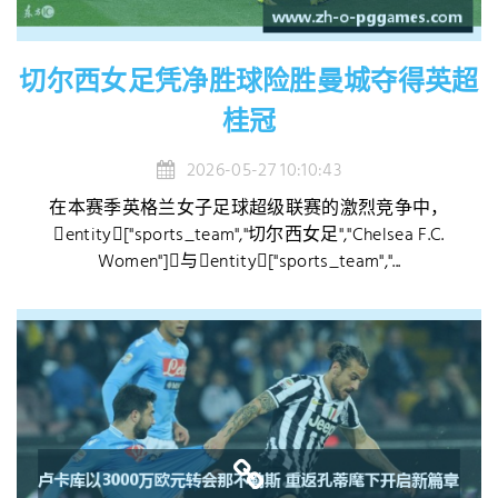
切尔西女足凭净胜球险胜曼城夺得英超
桂冠
2026-05-27 10:10:43
在本赛季英格兰女子足球超级联赛的激烈竞争中，
entity["sports_team","切尔西女足","Chelsea F.C.
Women"]与entity["sports_team","...