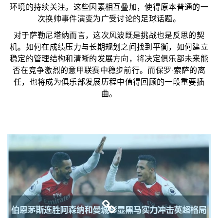
环境的持续关注。这些因素相互叠加，使得原本普通的一
次换帅事件演变为广受讨论的足球话题。
对于萨勒尼塔纳而言，这次风波既是挑战也是反思的契
机。如何在成绩压力与长期规划之间找到平衡，如何建立
稳定的管理结构和清晰的发展方向，将决定俱乐部未来能
否在竞争激烈的意甲联赛中稳步前行。而保罗·索萨的离
任，也将成为俱乐部发展历程中值得回顾的一段重要插
曲。