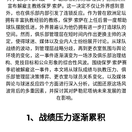
宣布解雇主教练保罗·索萨。这一决定不仅让外界感到意
外，也在俱乐部内部引发了连锁反应。作为曾在欧洲足坛
拥有丰富执教经验的教练，保罗·索萨在上任后曾一度帮助
球队摆脱低迷，外界普遍认为他仍拥有进一步打造球队的
空间。然而，俱乐部管理层在短时间内作出更换主帅的决
定，使得球迷、媒体以及业内人士纷纷展开讨论。从球队
战绩的波动，到管理层战略分歧，再到更衣室氛围与舆论
环境的变化，这一事件逐渐演变为一场涉及俱乐部治理结
构、竞技目标和公众形象的综合性风波。围绕保罗·索萨赛
季初被解雇这一事件，本文将从球队成绩与执教压力、俱
乐部管理层决策博弈、更衣室与球员关系变化，以及媒体
舆论与球迷反应四个方面进行深入分析，试图还原这场风
波背后的多重因素，并探讨其对萨勒尼塔纳未来发展的潜
在影响。
1、战绩压力逐渐累积