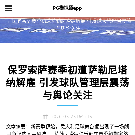
PG模拟器app
首页
资讯中心
保罗索萨赛季初遭萨勒尼塔纳解雇 引发球队管理层震荡
与舆论关注
保罗索萨赛季初遭萨勒尼塔
纳解雇 引发球队管理层震荡
与舆论关注
2026-05-25 16:12:15
文章摘要：新赛季伊始，意大利足球舞台便出现了一场颇
具争议的人事风波——萨勒尼塔纳俱乐部在赛季初期突然