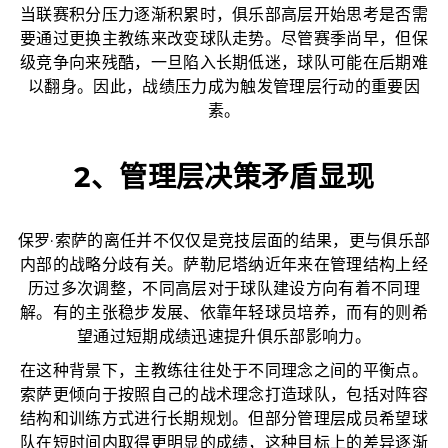
当联赛积分压力逐渐积累时，俱乐部高层开始思考是否需
要通过更换主教练来改变球队走势。尽管赛季尚早，但保
级竞争向来残酷，一旦陷入长期低迷，球队可能在后期难
以翻身。因此，战绩压力成为触发管理层行动的重要因
素。
2、管理层决策矛盾显现
保罗·索萨的离任并不仅仅是竞技层面的结果，更与俱乐部
内部的战略分歧有关。萨勒尼塔纳近年来在管理结构上经
历过多次调整，不同高层对于球队建设方向有着不同理
解。有的主张稳步发展、依靠年轻球员培养，而有的则希
望通过短期成绩迅速提升俱乐部影响力。
在这种背景下，主教练往往处于不同理念之间的平衡点。
索萨更倾向于按照自己的战术理念打造球队，包括对阵容
结构和训练方式进行长期规划。但部分管理层成员希望球
队在短时间内取得更明显的成绩，这种目标上的差异逐渐