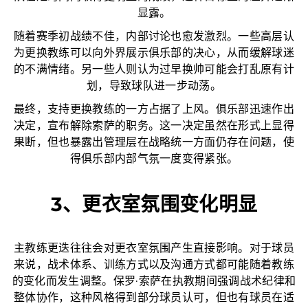
显露。
随着赛季初战绩不佳，内部讨论也愈发激烈。一些高层认
为更换教练可以向外界展示俱乐部的决心，从而缓解球迷
的不满情绪。另一些人则认为过早换帅可能会打乱原有计
划，导致球队进一步动荡。
最终，支持更换教练的一方占据了上风。俱乐部迅速作出
决定，宣布解除索萨的职务。这一决定虽然在形式上显得
果断，但也暴露出管理层在战略统一方面仍存在问题，使
得俱乐部内部气氛一度变得紧张。
3、更衣室氛围变化明显
主教练更迭往往会对更衣室氛围产生直接影响。对于球员
来说，战术体系、训练方式以及沟通方式都可能随着教练
的变化而发生调整。保罗·索萨在执教期间强调战术纪律和
整体协作，这种风格得到部分球员认可，但也有球员在适