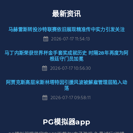
最新资讯
马赫雷斯转投沙特联赛依旧展现精准传中实力引发关注
2026-07-17 11:54:13
马丁内斯荣获世界杯金手套奖成就历史 时隔28年再度为阿
根廷守门员加冕
2026-07-17 10:56:30
阿贾克斯高层米斯林塔特因引援风波被解雇管理层陷入动
荡
2026-07-17 09:58:11
PG模拟器app