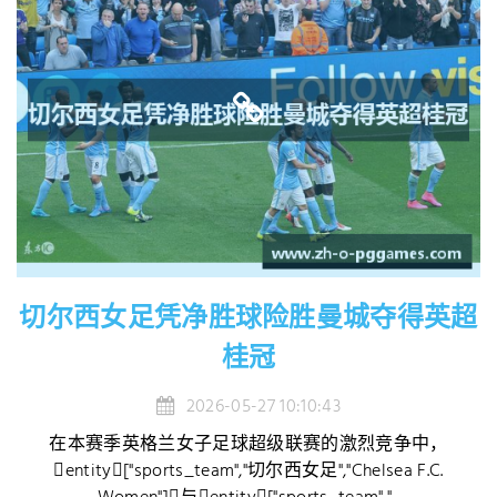
切尔西女足凭净胜球险胜曼城夺得英超
桂冠
2026-05-27 10:10:43
在本赛季英格兰女子足球超级联赛的激烈竞争中，
entity["sports_team","切尔西女足","Chelsea F.C.