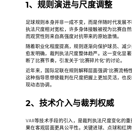
1、规则演进与尺度调整
足球规则本身并非一成不变，而是伴随时代发展不
执法尺度相对宽松，许多身体接触被视为比赛自然
而观赏性则来自高强度对抗带来的原始激情。
随着职业化程度提高，规则逐渐向保护球员、减少
愈发明确，裁判执法尺度整体趋严。这一变化显著
断了比赛节奏，引发关于“比赛碎片化”的讨论。
近年来，国际足联在规则解释层面强调“比赛流畅
这种指导思想使裁判在尺度把握上更加灵活，也反
现动态协调。
2、技术介入与裁判权威
VAR等技术手段的引入，是裁判执法尺度变化的
果在客观层面更具公平性。关键进球、点球和红牌