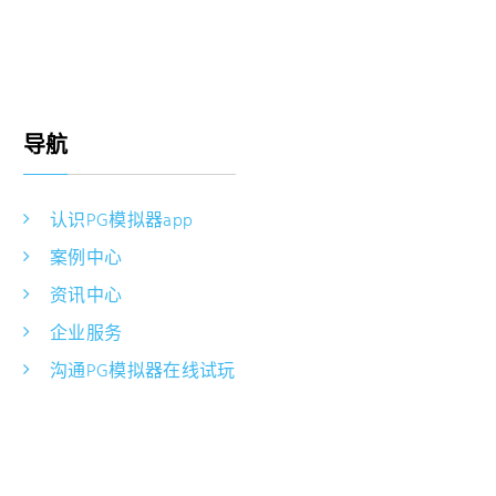
导航
认识PG模拟器app
案例中心
资讯中心
企业服务
沟通PG模拟器在线试玩