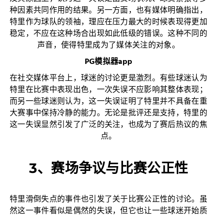
种因素共同作用的结果。另一方面，也有媒体明确指出，
特里作为球队的领袖，理应在压力最大的时候表现得更加
稳定，不应在这种场合出现如此低级的错误。这种不同的
声音，使得特里成为了媒体关注的对象。
PG模拟器app
在社交媒体平台上，球迷的讨论更是激烈。有些球迷认为
特里在比赛中表现出色，一次失误不应影响其整体表现；
而另一些球迷则认为，这一失误证明了特里并不具备在重
大赛事中保持冷静的能力。无论是批评还是支持，特里的
这一失误显然引发了广泛的关注，也成为了赛后热议的焦
点。
3、赛场争议与比赛公正性
特里滑倒失点的事件也引发了关于比赛公正性的讨论。虽
然这一事件看似是偶然的失误，但它也让一些球迷开始质