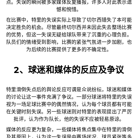
点。失误的瞬间被多家媒体反复播报，许多人对此表示遗
憾和惋惜。
在比赛中，特里的失误实际上导致了切尔西错失了本可能
决定胜负的机会。尽管最终切尔西并未因此失去整场比赛
的优势，但这一失误无疑给球队带来了沉重的心理负担。
队员们的情绪受到影响，比赛的紧张气氛进一步加剧，也
为后续的比赛提供了更多的不确定性。
2、球迷和媒体的反应及争议
特里滑倒失点后的舆论反应可谓是众说纷纭，球迷和媒体
的讨论让这一事件充满了争议。一部分球迷将特里的失误
视为一场足球比赛中的偶然情况，认为每个球员都有可能
在关键时刻失误。另一些球迷则对特里的表现提出了严厉
批评，认为作为队长，他的失误不应被轻易原谅。
媒体的反应更为复杂，一些媒体将焦点集中在特里的滑倒
及其原因上，认为这一失误是由赛场状况、球员紧张等多