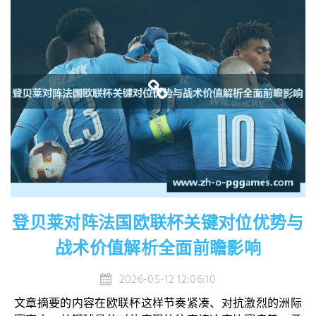
登贝莱对阵法国欧联杯关键对位优势与
战术价值解析全面前瞻影响
2026-05-12 12:06:10
文章摘要的内容在欧联杯这样节奏紧凑、对抗激烈的洲际