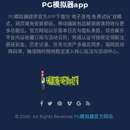
PG模拟器app
PG模拟器提供官方APP下载与“电子游戏·免费试玩”双模
式，网页端免安装即玩，移动端装包后解锁高清特效与更
多功能位。官方网站公示版本日志与隐私条款，综合娱乐
平台内设收藏订阅与活动日历；完成认证可按规定领取注
册送彩金。历史记录、任务与资产多端云同步，弱网自动
降码率，确保随时随地稳定进入核心玩法与活动中心。
©
2026
- All Rights Reserved
PG模拟器官方网站
.