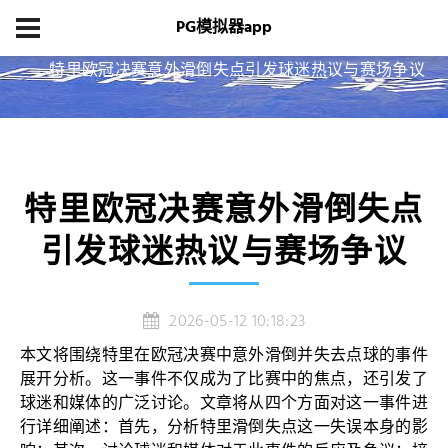
PG模拟器app
首页
资讯中心
特里欧冠决赛意外滑倒失点引发球迷热议与赛场争议
特里欧冠决赛意外滑倒失点
引发球迷热议与赛场争议
2026-05-12 10:18:23
本文将围绕特里在欧冠决赛中意外滑倒并失去点球的事件
展开分析。这一事件不仅成为了比赛中的焦点，还引发了
球迷和媒体的广泛讨论。文章将从四个方面对这一事件进
行详细阐述：首先，分析特里滑倒失点这一失误本身的影